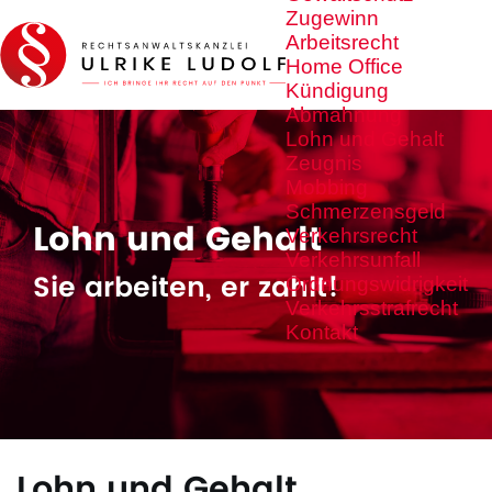
Zugewinn
Arbeitsrecht
Home Office
Kündigung
Abmahnung
Lohn und Gehalt
Zeugnis
Mobbing
Schmerzensgeld
Lohn und Gehalt
Verkehrsrecht
Verkehrsunfall
Sie arbeiten, er zahlt!
Ordnungswidrigkeit
Verkehrsstrafrecht
Kontakt
Lohn und Gehalt